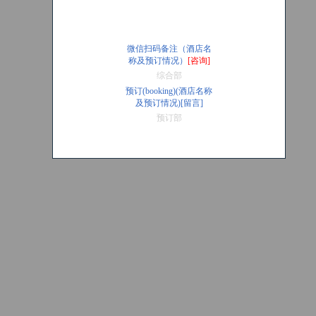
微信扫码备注（酒店名
称及预订情况）
[咨询]
综合部
预订(booking)(酒店名称
及预订情况)[留言]
预订部